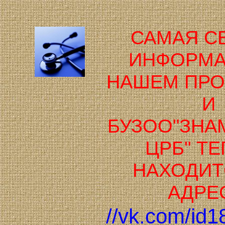
САМАЯ С
ИНФОРМА
НАШЕМ ПР
И
БУЗОО"ЗНА
ЦРБ" Т
НАХОДИТ
АДРЕ
//vk.com/id